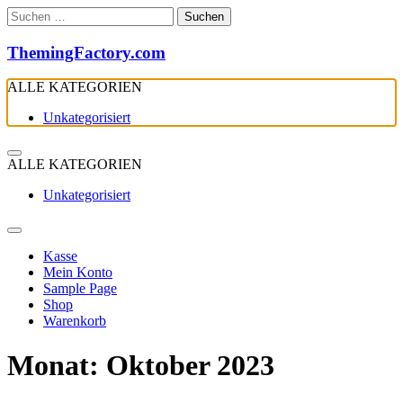
Zum
Suchen
Inhalt
nach:
springen
ThemingFactory.com
ALLE KATEGORIEN
Unkategorisiert
ALLE KATEGORIEN
Unkategorisiert
Kasse
Mein Konto
Sample Page
Shop
Warenkorb
Monat:
Oktober 2023